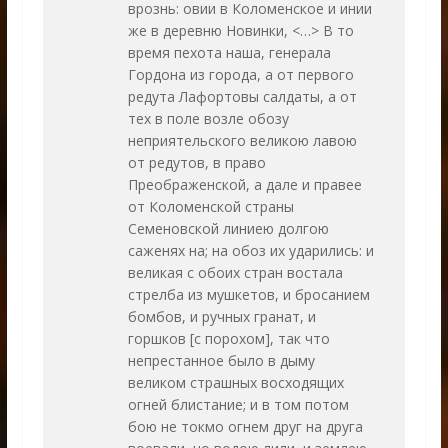
врознь: овии в Коломенское и инии
же в деревню Новинки, <…> В то
время пехота наша, генерала
Гордона из города, а от первого
редута Лафортовы салдаты, а от
тех в поле возле обозу
неприятельского великою лавою
от редутов, в право
Преображенской, а дале и правее
от Коломенской страны
Семеновской линиею долгою
саженях на; на обоз их ударились: и
великая с обоих стран востала
стрелба из мушкетов, и бросанием
бомбов, и ручных гранат, и
горшков [c порохом], так что
непрестанное было в дыму
великом страшных восходящих
огней блистание; и в том потом
бою не токмо огнем друг на друга