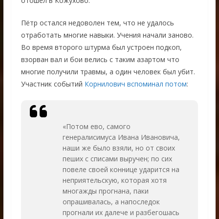
отошёл в Кожухово.
Пётр остался недоволен тем, что не удалось
отработать многие навыки. Учения начали заново.
Во время второго штурма был устроен подкоп,
взорван вал и бои велись с таким азартом что
многие получили травмы, а один человек был убит.
Участник событий
Корнилович вспоминал потом
:
«Потом ево, самого
генералисимуса Ивана Ивановича,
наши же было взяли, но от своих
пеших с списами выручен; по сих
повеле своей коннице ударится на
неприятельскую, которая хотя
многажды прогнана, паки
опрашивалась, а напоследок
прогнали их далече и разбегошась