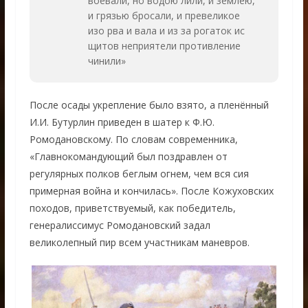
воевали, но водою лили, и землею,
и грязью бросали, и превеликое
изо рва и вала и из за рогаток ис
щитов неприятели противление
чинили»
После осады укрепление было взято, а пленённый
И.И. Бутурлин приведен в шатер к Ф.Ю.
Ромодановскому. По словам современника,
«Главнокомандующий был поздравлен от
регулярных полков беглым огнем, чем вся сия
примерная война и кончилась». После Кожуховских
походов, приветствуемый, как победитель,
генералиссимус Ромодановский задал
великолепный пир всем участникам маневров.