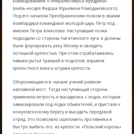
командованием «Генералиссимуса Фридриха»
(князь-кесаря Федора Юрьевича Ромодановского).
Под его началом Преображенским полком в звании
бомбардира командовал молодой царь Пётр под
именем Петра Алексеева. Наступавшие полки
подходили со стороны Нагатинского луга. и должны
были форсировать реку Москву и овладеть
потешной крепостью. При этом отрабатывались
навыки рытья траншей и подкопов, взрывов
крепостного вала и штурма крепости.
Обороняющиеся в начале учений развели
наплавной мост. Тогда наступающая сторона
применила хитрость и высадилась с лодок, которые
замаскировали под лодки обывателей, и пристали к
кожуховскоскому берегу и высадить передовой
отряд. Это позволило ошеломить противника и
быстро выбить его из крепости. «Польский король»