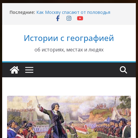
Где находился дом Верещагина в Москве
Перейти
Последние:
Как Москву спасают от половодья
к
Пушкинский студгородок в Останкине
содержимому
Довоенный быт в Москве
Где была написана картина Рауха «Вид на
Истории с географией
Москву»
об историях, местах и людях