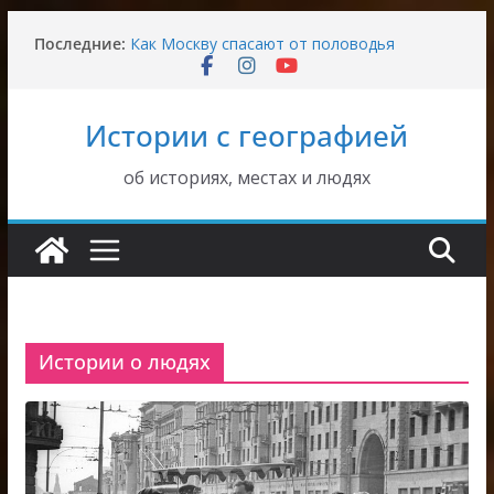
Перейти
Последние:
Как Москву спасают от половодья
к
Пушкинский студгородок в Останкине
содержимому
Довоенный быт в Москве
Где была написана картина Рауха «Вид на
Истории с географией
Москву»
Где находился дом Верещагина в Москве
об историях, местах и людях
Истории о людях