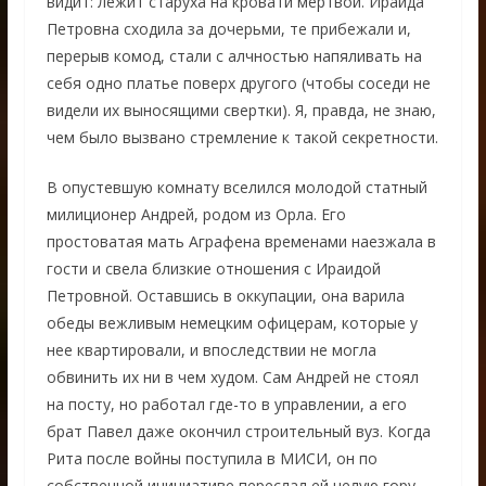
видит: лежит старуха на кровати мертвой. Ираида
Петровна сходила за дочерьми, те прибежали и,
перерыв комод, стали с алчностью напяливать на
себя одно платье поверх другого (чтобы соседи не
видели их выносящими свертки). Я, правда, не знаю,
чем было вызвано стремление к такой секретности.
В опустевшую комнату вселился молодой статный
милиционер Андрей, родом из Орла. Его
простоватая мать Аграфена временами наезжала в
гости и свела близкие отношения с Ираидой
Петровной. Оставшись в оккупации, она варила
обеды вежливым немецким офицерам, которые у
нее квартировали, и впоследствии не могла
обвинить их ни в чем худом. Сам Андрей не стоял
на посту, но работал где-то в управлении, а его
брат Павел даже окончил строительный вуз. Когда
Рита после войны поступила в МИСИ, он по
собственной инициативе переслал ей целую гору