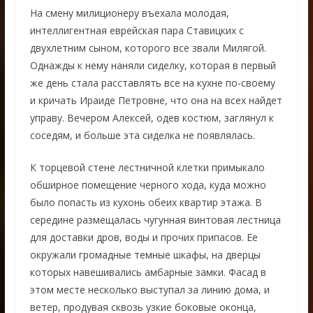
На смену милиционеру въехала молодая,
интеллигентная еврейская пара Ставицких с
двухлетним сыном, которого все звали Милягой.
Однажды к нему наняли сиделку, которая в первый
же день стала расставлять все на кухне по-своему
и кричать Ираиде Петровне, что она на всех найдет
управу. Вечером Алексей, одев костюм, заглянул к
соседям, и больше эта сиделка не появлялась.
К торцевой стене лестничной клетки примыкало
обширное помещение черного хода, куда можно
было попасть из кухонь обеих квартир этажа. В
середине размещалась чугунная винтовая лестница
для доставки дров, воды и прочих припасов. Ее
окружали громадные темные шкафы, на дверцы
которых навешивались амбарные замки. Фасад в
этом месте несколько выступал за линию дома, и
ветер, продувая сквозь узкие боковые оконца,