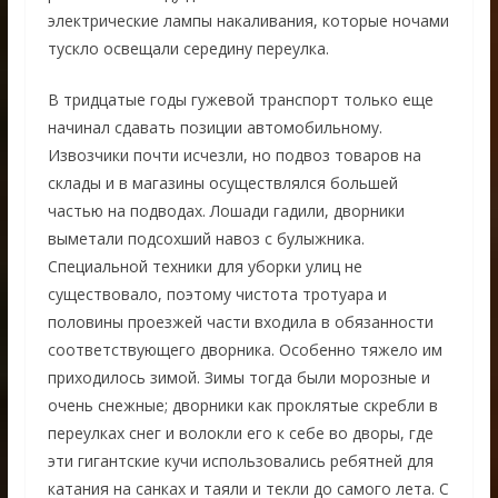
электрические лампы накаливания, которые ночами
тускло освещали середину переулка.
В тридцатые годы гужевой транспорт только еще
начинал сдавать позиции автомобильному.
Извозчики почти исчезли, но подвоз товаров на
склады и в магазины осуществлялся большей
частью на подводах. Лошади гадили, дворники
выметали подсохший навоз с булыжника.
Специальной техники для уборки улиц не
существовало, поэтому чистота тротуара и
половины проезжей части входила в обязанности
соответствующего дворника. Особенно тяжело им
приходилось зимой. Зимы тогда были морозные и
очень снежные; дворники как проклятые скребли в
переулках снег и волокли его к себе во дворы, где
эти гигантские кучи использовались ребятней для
катания на санках и таяли и текли до самого лета. С