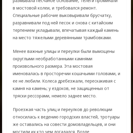
размывала песчаное основание, телеги проминали
в мостовой колеи, и требовался ремонт.
Специальные рабочие выковыривали брусчатку,
разравнивали под ней песок и снова с китайским
терпением укладывали, впечатывая каждый камень
на место тяжелыми деревянными трамбовками.
Менее важные улицы и переулки были вымощены
округлыми необработанными камнями
произвольного размера. Эта мостовая
именовалась в просторечии кошачьими головами, и
ее не любили. Колеса дребезжали, перескакивая с
камня на камень; у ездоков, не защищенных от
тряски рессорами, немело заднее место.
Проезжая часть улиц и переулков до революции
относилась к ведению городских властей, тротуары
же оставались на совести домовладельцев, и они
мостили их кто чем догадался. Возле