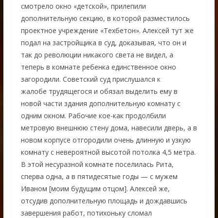
смотрело окно «детской», прилепили
дополнительную секцию, в которой разместилось
проектное учреждение «Техбетон». Алексей тут же
подал на застройщика в суд, доказывая, что он и
так до революции никакого света не видел, а
теперь в комнате ребенка единственное окно
загородили. Советский суд прислушался к
жалобе трудящегося и обязал выделить ему в
новой части здания дополнительную комнату с
одним окном. Рабочие кое-как продолбили
метровую внешнюю стену дома, навесили дверь, а в
новом корпусе отгородили очень длинную и узкую
комнату с невероятной высотой потолка 4,5 метра.
В этой несуразной комнате поселилась Рита,
сперва одна, а в пятидесятые годы — с мужем
Иваном [моим будущим отцом]. Алексей же,
отсудив дополнительную площадь и дождавшись
завершения работ, потихоньку сломал