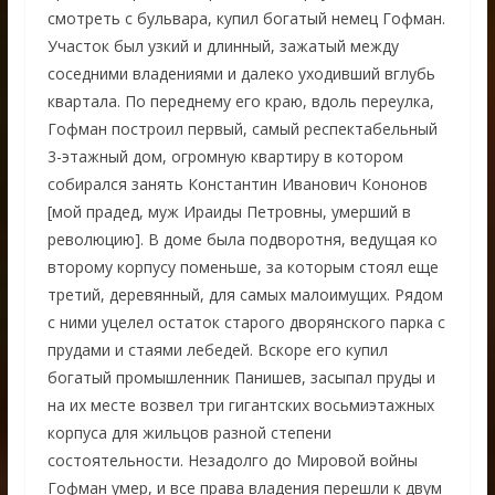
смотреть с бульвара, купил богатый немец Гофман.
Участок был узкий и длинный, зажатый между
соседними владениями и далеко уходивший вглубь
квартала. По переднему его краю, вдоль переулка,
Гофман построил первый, самый респектабельный
3-этажный дом, огромную квартиру в котором
собирался занять Константин Иванович Кононов
[мой прадед, муж Ираиды Петровны, умерший в
революцию]. В доме была подворотня, ведущая ко
второму корпусу поменьше, за которым стоял еще
третий, деревянный, для самых малоимущих. Рядом
с ними уцелел остаток старого дворянского парка с
прудами и стаями лебедей. Вскоре его купил
богатый промышленник Панишев, засыпал пруды и
на их месте возвел три гигантских восьмиэтажных
корпуса для жильцов разной степени
состоятельности. Незадолго до Мировой войны
Гофман умер, и все права владения перешли к двум