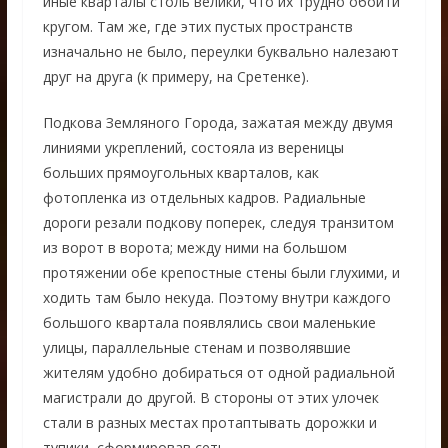
иные кварталы столь велики, что их трудно обойти
кругом. Там же, где этих пустых пространств
изначально не было, переулки буквально налезают
друг на друга (к примеру, на Сретенке).
Подкова Земляного Города, зажатая между двумя
линиями укреплений, состояла из вереницы
больших прямоугольных кварталов, как
фотопленка из отдельных кадров. Радиальные
дороги резали подкову поперек, следуя транзитом
из ворот в ворота; между ними на большом
протяжении обе крепостные стены были глухими, и
ходить там было некуда. Поэтому внутри каждого
большого квартала появлялись свои маленькие
улицы, параллельные стенам и позволявшие
жителям удобно добираться от одной радиальной
магистрали до другой. В стороны от этих улочек
стали в разных местах протаптывать дорожки и
тупики, сформировав сеть