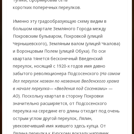
коротких поперечных переулков.
Именно эту градообразующую схему видим в
большом квартале Земляного Города между
Покровским бульваром, Покровкой (улицей
Чернышевского), Земляным валом (улицей Чкалова)
и Воронцовым Полем (улицей Обуха). По оси
квартала тянется бесконечный Введенский
переулок, носящий с 1920-х годов имя давно
забытого революционера Подсосенского (
На самом
дел переулок назван по названию Введенского храма
в начале переулка— «Введения под Сосенками» —
АО
). Поскольку квартал в сторону Покровки
значительно расширяется, от Подсосенского
переулка на середине его длины отходит под очень
острым углом другой переулок, Лялин,
увековечивший имя жившего здесь купца. От
Лялина переулка к Курскому вокзалу напрямик