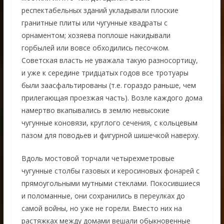
респектабельных зданий укладывали плоские
гранитные плиты или чугунные квадраты с
орнаментом; хозяева поплоше накидывали
горбылей или вовсе обходились песочком.
Советская власть не уважала такую разносортицу,
и уже к середине тридцатых годов все тротуары
были заасфальтированы (т.е. гораздо раньше, чем
прилегающая проезжая часть). Возле каждого дома
намертво вкапывались в землю невысокие
чугунные коновязи, круглого сечения, с кольцевым
пазом для поводьев и фигурной шишечкой наверху.
Вдоль мостовой торчали четырехметровые
чугунные столбы газовых и керосиновых фонарей с
прямоугольными мутными стеклами. Покосившиеся
и поломанные, они сохранились в переулках до
самой войны, но уже не горели. Вместо них на
растяжках между домами вешали обыкновенные