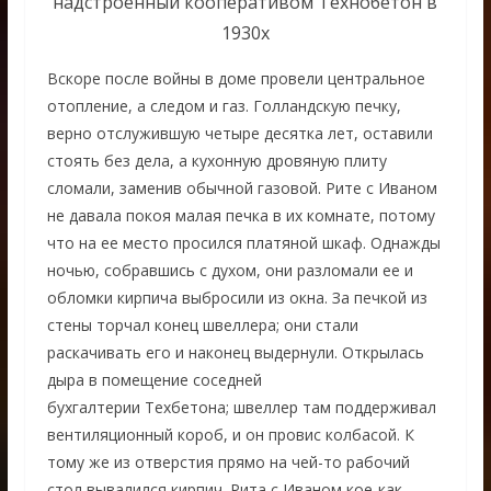
надстроенный кооперативом Технобетон в
1930х
Вскоре после войны в доме провели центральное
отопление, а следом и газ. Голландскую печку,
верно отслужившую четыре десятка лет, оставили
стоять без дела, а кухонную дровяную плиту
сломали, заменив обычной газовой. Рите с Иваном
не давала покоя малая печка в их комнате, потому
что на ее место просился платяной шкаф. Однажды
ночью, собравшись с духом, они разломали ее и
обломки кирпича выбросили из окна. За печкой из
стены торчал конец швеллера; они стали
раскачивать его и наконец выдернули. Открылась
дыра в помещение соседней
бухгалтерии Техбетона; швеллер там поддерживал
вентиляционный короб, и он провис колбасой. К
тому же из отверстия прямо на чей-то рабочий
стол вывалился кирпич. Рита с Иваном кое-как