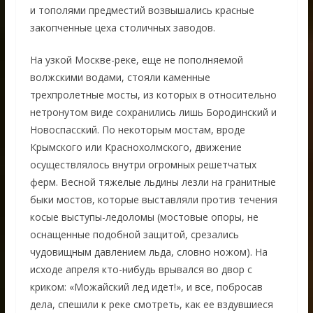
и тополями предместий возвышались красные
закопченные цеха столичных заводов.
На узкой Москве-реке, еще не пополняемой
волжскими водами, стояли каменные
трехпролетные мосты, из которых в относительно
нетронутом виде сохранились лишь Бородинский и
Новоспасский. По некоторым мостам, вроде
Крымского или Краснохолмского, движение
осуществлялось внутри огромных решетчатых
ферм. Весной тяжелые льдины лезли на гранитные
быки мостов, которые выставляли против течения
косые выступы-ледоломы (мостовые опоры, не
оснащенные подобной защитой, срезались
чудовищным давлением льда, словно ножом). На
исходе апреля кто-нибудь врывался во двор с
криком: «Можайский лед идет!», и все, побросав
дела, спешили к реке смотреть, как ее вздувшиеся