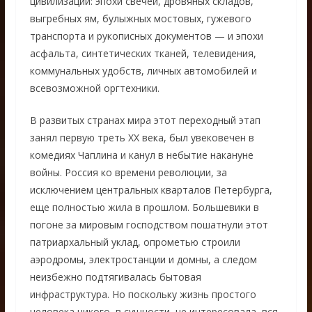
цивилизации: эпохи свечей, дровяных складов,
выгребных ям, булыжных мостовых, гужевого
транспорта и рукописных документов — и эпохи
асфальта, синтетических тканей, телевидения,
коммунальных удобств, личных автомобилей и
всевозможной оргтехники.
В развитых странах мира этот переходный этап
занял первую треть ХХ века, был увековечен в
комедиях Чаплина и канул в небытие накануне
войны. Россия ко времени революции, за
исключением центральных кварталов Петербурга,
еще полностью жила в прошлом. Большевики в
погоне за мировым господством пошатнули этот
патриархальный уклад, опрометью строили
аэродромы, электростанции и домны, а следом
неизбежно подтягивалась бытовая
инфраструктура. Но поскольку жизнь простого
человека никого, в сущности, не интересовала, вся