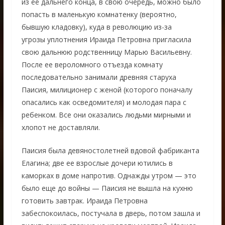
из ее дальнего конца, в свою очередь, можно было
попасть в маленькую комнатенку (вероятно,
бывшую кладовку), куда в революцию из-за
угрозы уплотнения Ираида Петровна пригласила
свою дальнюю родственницу Марью Васильевну.
После ее вероломного отъезда комнату
последовательно занимали древняя старуха
Паисия, милиционер с женой (которого поначалу
опасались как осведомителя) и молодая пара с
ребенком. Все они оказались людьми мирными и
хлопот не доставляли.
Паисия была девяностолетней вдовой фабриканта
Елагина; две ее взрослые дочери ютились в
каморках в доме напротив. Однажды утром — это
было еще до войны — Паисия не вышла на кухню
готовить завтрак. Ираида Петровна
забеспокоилась, постучала в дверь, потом зашла и