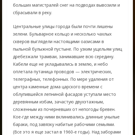
больших магистралей снег на подводах вывозили и
сбрасывали в реку.
Центральные улицы города были почти лишены
зелени. Бульварное кольцо и несколько чахлых
скверов выглядели настоящими оазисами в
пыльной булыжной пустыне. По узким ущельям улиц
дребезжали трамваи, занимавшие всю середину.
Кабели еще не укладывались в землю, и небо
оплетала путаница проводов — электрических,
телеграфных, телефонных. По мере удаления от
центра каменные дома царского времени с
облупившейся лепниной фасадов уступали место
деревянным избам, зачастую двухэтажным,
сложенным из почерневших от непогоды бревен.
Кое-где между ними вклинивались длинные унылые
бараки, под завязку набитые рабочими семьями.
(Все это я еще застал в 1960-е годы). Над заборами