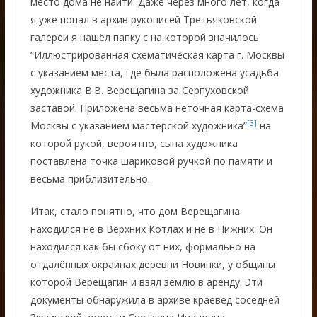
место дома не найти. Даже через много лет, когда
я уже попал в архив рукописей Третьяковской
галереи я нашёл папку c на которой значилось
“Иллюстрированная схематическая карта г. Москвы
с указанием места, где была расположена усадьба
художника В.В. Верещагина за Серпуховской
заставой. Приложена весьма неточная карта-схема
[3]
Москвы с указанием мастерской художника”
на
которой рукой, вероятно, сына художника
поставлена точка шариковой ручкой по памяти и
весьма приблизительно.
Итак, стало понятно, что дом Верещагина
находился не в Верхних Котлах и не в Нижних. Он
находился как бы сбоку от них, формально на
отдалённых окраинах деревни Новинки, у общины
которой Верещагин и взял землю в аренду. Эти
документы обнаружила в архиве краевед соседней