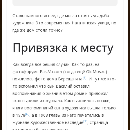
Стало намного яснее, где могла стоять усадьба
художника. Это современная Нагатинская улица, но
где же дом стоял точно?
Привязка к месту
Как всегда всё решил случай. Как то раз, на
фотофоруме PastVu.com (тогда ещё OldMos.ru)
[5]
появилось фото дома Верещагина
. И тут же кто-
то вспомнил что сын Василий оставил
воспоминания о жизни в этом доме и приложил
скан вырезки из журнала. Как выяснилось позже,
книга воспоминаний сына художника вышла только
[6]
в 1978
, а в 1968 главы из него печатались в
[7]
журнале Художественное наследие
, страница
которого и была приведена.