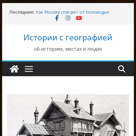
Перейти
Где находился дом Верещагина в Москве
Последние:
к
Как Москву спасают от половодья
Пушкинский студгородок в Останкине
содержимому
Довоенный быт в Москве
Истории с географией
Где была написана картина Рауха «Вид на
Москву»
об историях, местах и людях