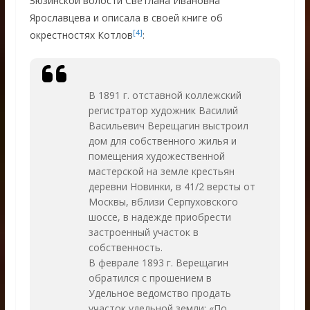
Зюзинской волости Светлана Ивановна
Ярославцева и описала в своей книге об
[4]
окрестностях Котлов
:
В 1891 г. отставной коллежский
регистратор художник Василий
Васильевич Верещагин выстроил
дом для собственного жилья и
помещения художественной
мастерской на земле крестьян
деревни Новинки, в 4
1
/
2
версты от
Москвы, вблизи Серпуховского
шоссе, в надежде приобрести
застроенный участок в
собственность.
В феврале 1893 г. Верещагин
обратился с прошением в
Удельное ведомство продать
участок удельной земли: «По