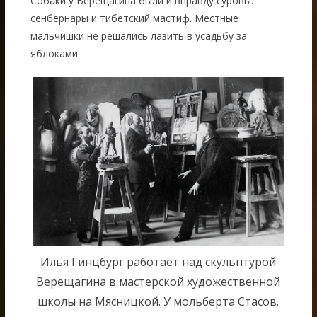
Собаки у Верещагина были и вправду суровы:
сенбернары и тибетский мастиф. Местные
мальчишки не решались лазить в усадьбу за
яблоками.
Илья Гинцбург работает над скульптурой
Верещагина в мастерской художественной
школы на Мясницкой. У мольберта Стасов.