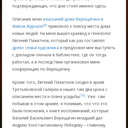
подтверждающих, что дом стоял именно здесь.
Описание моих
изысканий дома Верещагина в
[9]
Живом Журнале
привлекло к поиску места дома
новых людей. На меня вышел краевед и генелолог
Евгений Пажитнов, который как раз составлял
древо семьи художника
и предложил мне выступить
с докладом сначала в библиотеке, где он тогда
работал, а в последствии организовал мини-
конференцию по Верещагину.
Кроме того, Евгений Пажитнов сходил в архив
Третьяковской галереи и нашёл там два крока с
[10]
описанием места и плана усадьбы
. Уже сам
побывав в этом архиве, я понимаю, что что это
были пояснения, к книге воспоминаний, которые
Василий Васильевич Верещагин-младший дал
Андрею Константиновичу Лебедеву – главному