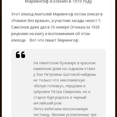
Мариенгоф и Есенин в 1919 году
Этот эпизод Анатолий Мариенгоф потом описал в
«Романе без вранья», а участник засады чекист Т.
Самсонов даже дал в 10 номере Огонька за 1929
рецензию на книгу и воспоминания об этом
эпизоде. Вот что пишет Мариенгоф:
На Никитском бульваре в красном
каменном доме на седьмом этаже
у Зои Петровны Шатовой найдешь
не только что николаевскую
«белую головку», перцовки и
зубровки Петра Смирнова, но и
старое бургундское и черный
английский ром.
Легко взбегаем нескончаемую
лестницу. Звоним условленные три