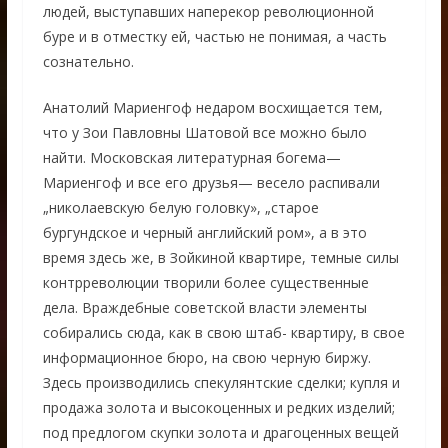
людей, выступавших наперекор революционной
буре и в отместку ей, частью не понимая, а часть
сознательно.
Анатолий Мариенгоф недаром восхищается тем,
что у Зои Павловны Шатовой все можно было
найти. Московская литературная богема—
Мариенгоф и все его друзья— весело распивали
„николаевскую белую головку», „старое
бургундское и черный английский ром», а в это
время здесь же, в Зойкиной квартире, темные силы
контрреволюции творили более существенные
дела. Враждебные советской власти элементы
собирались сюда, как в свою штаб- квартиру, в свое
информационное бюро, на свою черную биржу.
Здесь производились спекулянтские сделки; купля и
продажа золота и высокоценных и редких изделий;
под предлогом скупки золота и драгоценных вещей