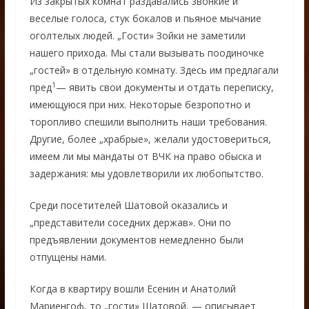
Из закрытых комнат раздавались звонкие и
веселые голоса, стук бокалов и пьяное мычание
оголтелых людей. „Гости» Зойки не заметили
нашего прихода. Мы стали вызывать поодиночке
„гостей» в отдельную комнату. Здесь им предлагали
1
пред
— явить свои документы и отдать переписку,
имеющуюся при них. Некоторые безропотно и
торопливо спешили выполнить наши требования.
Другие, более „храбрые», желали удостовериться,
имеем ли мы мандаты от ВЧК на право обыска и
задержания: мы удовлетворили их любопытство.
Среди посетителей Шатовой оказались и
„представители соседних держав». Они по
предъявлении документов немедленно были
отпущены нами.
Когда в квартиру вошли Есенин и Анатолий
Мариенгоф, то „гости» Шатовой, — описывает