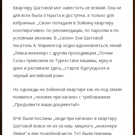
Квартиру Шатовой мог навестить не всякий. Она не
для всех была открыта и доступна, а только для
избранных. „Свои» попадали в Зойкину квартиру
конспиративно: по рекомендации, по паролям и по
условным звонкам. В „салон» Зои Шатовой
писатель А. Мариенгоф ходил вдохновляться; некий
„Левка-инженер» с другим проходимцем „Почем
Соль» привозили из Туркестана кишмиш, муку и
урюк и распивали здесь „старое бургундское и
черный английский ром».
Но однажды на Зойкиной квартире как из-под земли
появился „человек при нагане» с требованием:
„Предъявите ваши документы!!»
ВЧК были посланы „люди при наганах» в квартиру
Шатовой вовсе не из-за киш- мишного „инженера
Левки” и ему подобной мути. Тут были причины