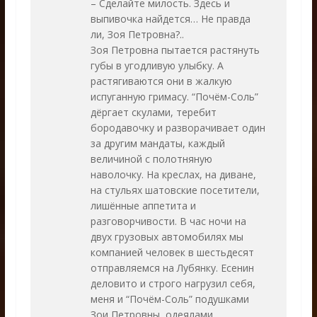
– Сделайте милость. Здесь и
выпивочка найдется… Не правда
ли, Зоя Петровна?..
Зоя Петровна пытается растянуть
губы в угодливую улыбку. А
растягиваются они в жалкую
испуганную гримасу. “Почём-Соль”
дёргает скулами, теребит
бородавочку и разворачивает один
за другим мандаты, каждый
величиной с полотняную
наволочку. На креслах, на диване,
на стульях шатовские посетители,
лишённые аппетита и
разговорчивости. В час ночи на
двух грузовых автомобилях мы
компанией человек в шестьдесят
отправляемся на Лубянку. Есенин
деловито и строго нагрузил себя,
меня и “Почём-Соль” подушками
Зои Петровны, одеялами,