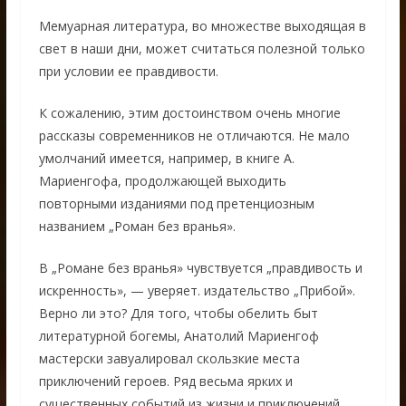
Мемуарная литература, во множестве выходящая в
свет в наши дни, может считаться полезной только
при условии ее правдивости.
К сожалению, этим достоинством очень многие
рассказы современников не отличаются. Не мало
умолчаний имеется, например, в книге А.
Мариенгофа, продолжающей выходить
повторными изданиями под претенциозным
названием „Роман без вранья».
В „Романе без вранья» чувствуется „правдивость и
искренность», — уверяет. издательство „Прибой».
Верно ли это? Для того, чтобы обелить быт
литературной богемы, Анатолий Мариенгоф
мастерски завуалировал скользкие места
приключений героев. Ряд весьма ярких и
существенных событий из жизни и приключений