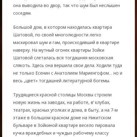
она выводила во двор, так что шум был неслышен
соседям.
Большой дом, в котором находилась квартира
Шатовой, по своей многолюдности легко
маскировал шум и гам, происходивший в квартире
наверху. На мутный огонек квартиры Зойки
Шатовой слеталась вся тогдашняя московская
слякоть. Здесь она вершила свои дела. Ходили туда
не только Есенин с Анатолием Мариенгофом… но и
весь „цвет» тогдашней литературной богемы.
Трудящиеся красной столицы Москвы строили
новую жизнь на заводах, на работе, в’ клубах,
театрах, красных уголках и дома, в быту, а на 7-м
этаже в большом красном доме на Никитском
бульваре в Зойкиной квартире весело пировала
кучка враждебных и чуждых рабочему классу