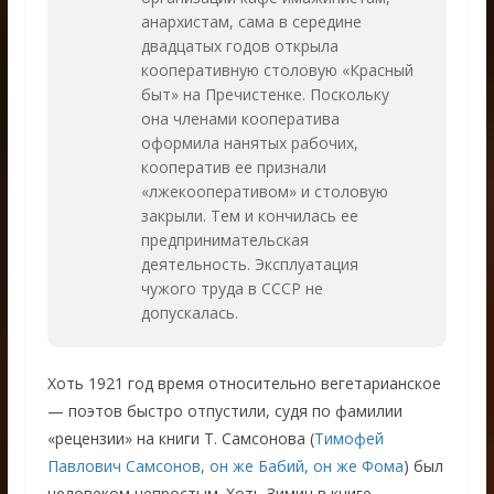
анархистам, сама в середине
двадцатых годов открыла
кооперативную столовую «Красный
быт» на Пречистенке. Поскольку
она членами кооператива
оформила нанятых рабочих,
кооператив ее признали
«лжекооперативом» и столовую
закрыли. Тем и кончилась ее
предпринимательская
деятельность. Эксплуатация
чужого труда в СССР не
допускалась.
Хоть 1921 год время относительно вегетарианское
— поэтов быстро отпустили, судя по фамилии
«рецензии» на книги Т. Самсонова (
Тимофей
Павлович Самсонов, он же Бабий, он же Фома
) был
человеком непростым. Хоть Зимин в книге